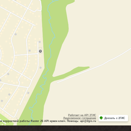
Работает на API 2ГИС
Лицензионное соглашение
Доехать с 2ГИС
ля корректной работы Raster JS API нужен ключ. Помощь: api@2gis.ru