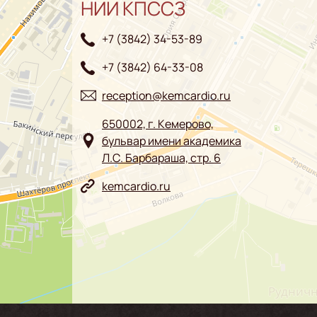
НИИ КПССЗ
+7 (3842) 34-53-89
+7 (3842) 64-33-08
reception@kemcardio.ru
650002, г. Кемерово,
бульвар имени академика
Л.С. Барбараша, стр. 6
kemcardio.ru