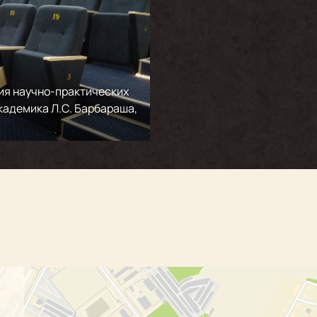
ия научно-практических
кадемика Л.С. Барбараша,