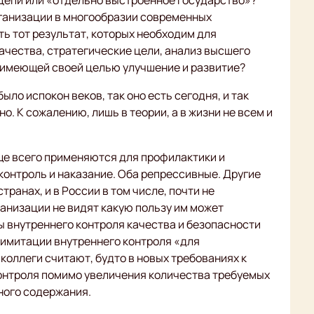
 цепи или «отдельно выстроенное государство»?
рганизации в многообразии современных
ть тот результат, которых необходим для
ачества, стратегические цели, анализ высшего
, имеющей своей целью улучшение и развитие?
ло испокон веков, так оно есть сегодня, и так
но. К сожалению, лишь в теории, а в жизни не всем и
ще всего применяются для профилактики и
контроль и наказание. Оба репрессивные. Другие
ранах, и в России в том числе, почти не
анизации не видят какую пользу им может
ы внутреннего контроля качества и безопасности
имитации внутреннего контроля «для
коллеги считают, будто в новых требованиях к
онтроля помимо увеличения количества требуемых
иного содержания.